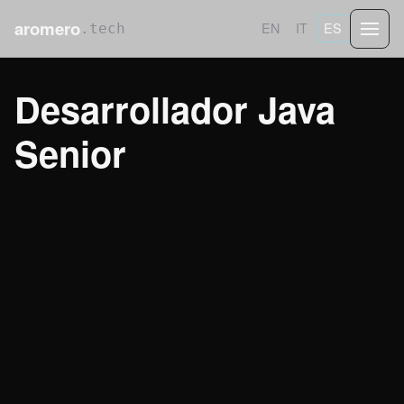
aromero
EN
IT
ES
.tech
Desarrollador Java
Senior